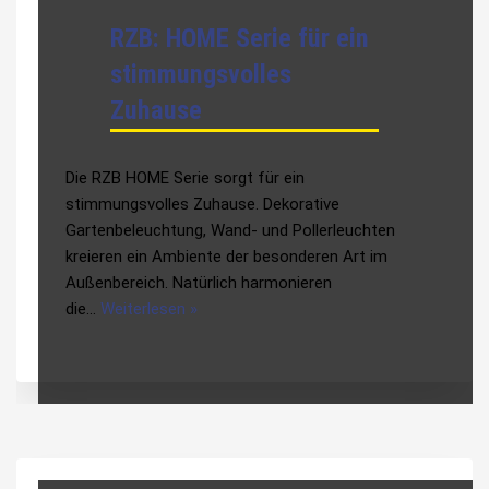
RZB: HOME Serie für ein
stimmungsvolles
Zuhause
Die RZB HOME Serie sorgt für ein
stimmungsvolles Zuhause. Dekorative
Gartenbeleuchtung, Wand- und Pollerleuchten
kreieren ein Ambiente der besonderen Art im
Außenbereich. Natürlich harmonieren
die…
Weiterlesen »