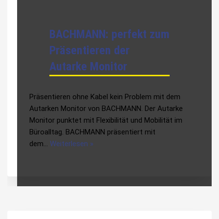
BACHMANN: perfekt zum
Präsentieren der
Autarke Monitor
Präsentieren ohne Kabel kein Problem mit dem
Autarken Monitor von BACHMANN. Der Autarke
Monitor punktet mit Flexibilität und Mobilität im
Büroalltag. BACHMANN präsentiert mit
dem…
Weiterlesen »