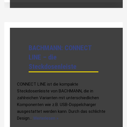
BACHMANN: CONNECT
LINE – die
Steckdosenleiste
CONNECT LINE ist die kompakte
Steckdosenleiste von BACHMANN, die in
zahlreichen Varianten mit unterschiedlichen
Komponenten wie z.B. USB-Doppelcharger
ausgestattet werden kann. Durch das schlichte
Design…
Weiterlesen »