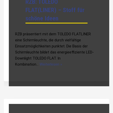
RZB: TOLEDO
FLAT(LINER) – Stoff für
schöne Ideen
RZB präsentiert mit dem TOLEDO FLATLINER
eine Schirmleuchte, die durch vielfältige
Einsatzmöglichkeiten punktet. Die Basis der
Schirmleuchte bildet das energieeffiziente LED-
Downlight TOLEDO FLAT. In
Kombination…
Weiterlesen »