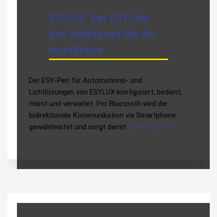
ESYLUX: Der ESY-Pen
das Multitalent für die
Installation
Der ESY-Pen für Automations- und
Lichtlösungen von ESYLUX konfiguriert, bedient,
misst und verwaltet. Per Bluetooth wird die
bidirektionale Kommunikation via Smartphone
gewährleistet und sorgt damit…
Weiterlesen »