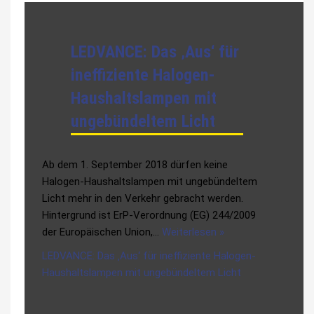
LEDVANCE: Das ‚Aus‘ für
ineffiziente Halogen-
Haushaltslampen mit
ungebündeltem Licht
Ab dem 1. September 2018 dürfen keine
Halogen-Haushaltslampen mit ungebündeltem
Licht mehr in den Verkehr gebracht werden.
Hintergrund ist ErP-Verordnung (EG) 244/2009
der Europäischen Union,…
Weiterlesen »
LEDVANCE: Das ‚Aus‘ für ineffiziente Halogen-
Haushaltslampen mit ungebündeltem Licht