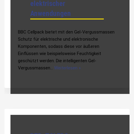
elektrischer
Anwendungen
BBC Cellpack bietet mit den Gel-Vergussmassen
Schutz für elektrische und elektronische
Komponenten, sodass diese vor äußeren
Einflüssen wie beispielsweise Feuchtigkeit
geschützt werden. Die intelligenten Gel-
Vergussmassen…
Weiterlesen »