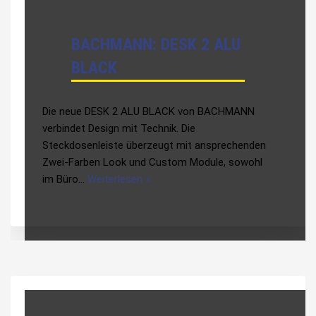
BACHMANN: DESK 2 ALU
BLACK
Die neue DESK 2 ALU BLACK von BACHMANN
verbindet Design mit Technik. Die
Steckdosenleiste überzeugt mit ansprechenden
Zwei-Farben Look und Custom Module, sowohl
im Büro…
Weiterlesen »