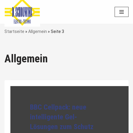
Zum
Inhalt
springen
Startseite
»
Allgemein
»
Seite 3
Allgemein
BBC Cellpack: neue
intelligente Gel-
Lösungen zum Schutz