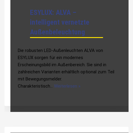
ESYLUX: ALVA –
intelligent vernetzte
Außenbeleuchtung
Die robusten LED-Außenleuchten ALVA von
ESYLUX sorgen für ein modernes
Erscheinungsbild im Außenbereich. Sie sind in
zahlreichen Varianten erhältlich optional zum Teil
mit Bewegungsmelder.
Charakteristisch…
Weiterlesen »