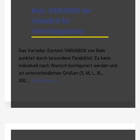
Bals: VARIABOX der
Standard für
Verteilergehäuse
Das Verteiler-System VARIABOX von Bals
punktet durch besondere Flexibilität. Es kann
individuell nach Wunsch konfiguriert werden und
ist unterschiedlichen Größen (S, M, L, XL,
XXL…
Weiterlesen »