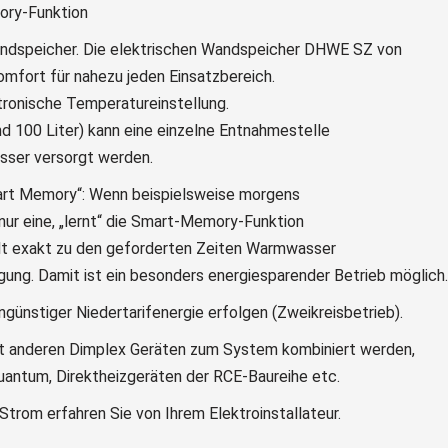
andspeicher. Die elektrischen Wandspeicher DHWE SZ von
fort für nahezu jeden Einsatzbereich.
tronische Temperatureinstellung.
d 100 Liter) kann eine einzelne Entnahmestelle
ser versorgt werden.
mart Memory“: Wenn beispielsweise morgens
nur eine, „lernt“ die Smart-Memory-Funktion
lt exakt zu den geforderten Zeiten Warmwasser
gung. Damit ist ein besonders energiesparender Betrieb möglich.
ünstiger Niedertarifenergie erfolgen (Zweikreisbetrieb).
it anderen Dimplex Geräten zum System kombiniert werden,
Quantum, Direktheizgeräten der RCE-Baureihe etc.
trom erfahren Sie von Ihrem Elektroinstallateur.