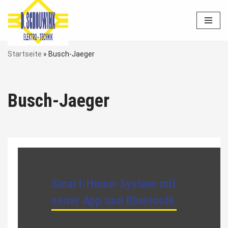
Zum
Inhalt
springen
Startseite
»
Busch-Jaeger
Busch-Jaeger
Smart-Home-System mit
neuer App und Bluetooth