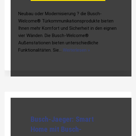
Neubau oder Modernisierung ? die Busch-
Welcome® Türkommunikationsprodukte bieten
Ihnen mehr Komfort und Sicherheit in den eignen
vier Wänden. Die Busch-Welcome®
Außenstationen bieten unterschiedliche
Funktionalitäten. Sie…
Weiterlesen »
Busch-Jaeger: Smart
Home mit Busch-