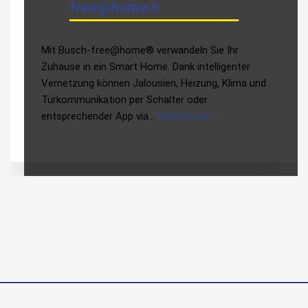
free@home®
Mit Busch-free@home® verwandeln Sie Ihr
Zuhause in ein Smart Home. Dank intelligenter
Vernetzung können Jalousien, Heizung, Klima und
Türkommunikation per Schalter oder
entsprechender App via…
Weiterlesen »