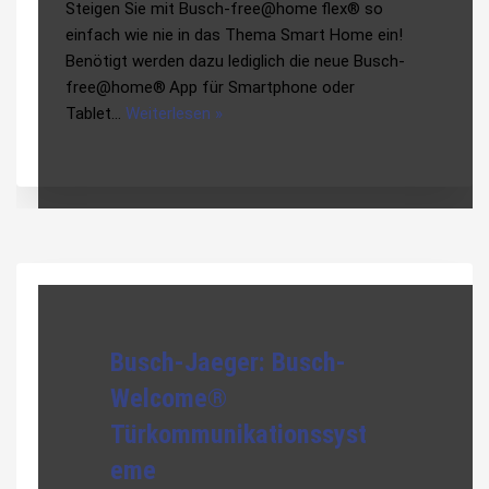
Steigen Sie mit Busch-free@home flex® so
einfach wie nie in das Thema Smart Home ein!
Benötigt werden dazu lediglich die neue Busch-
free@home® App für Smartphone oder
Tablet…
Weiterlesen »
Busch-Jaeger: Busch-
Welcome®
Türkommunikationssyst
eme