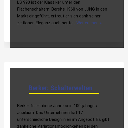
LS 990 ist der Klassiker unter den
Flächenschaltern: Bereits 1968 von JUNG in den
Markt eingeführt, erfreut er sich dank seiner
zeitlosen Eleganz auch heute…
Weiterlesen »
Berker: Schalterwelten
Berker feiert diese Jahre sein 100-jähriges
Jubiläum. Das Unternehmen hat 17
unterschiedliche Designlinien im Angebot. Es gibt
zahlreiche Variationsmöglichkeiten bei den